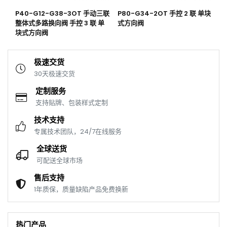
向阀
P40-G12-G38-3OT 手动三联
P80-G34-2OT 手控 2 联 单块
P
整体式多路换向阀 手控 3 联 单
式方向阀
联
块式方向阀
极速交货
30天极速交货
定制服务
支持贴牌、包装样式定制
技术支持
专属技术团队，24/7在线服务
全球送货
可配送全球市场
售后支持
1年质保，质量缺陷产品免费换新
热门产品