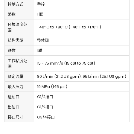
控制方式
手控
路数
1 联
环境温度范
-40°C to +80°C (-40°F to +176°F)
围
结构类型
整体阀
联数
1联
工作粘度范
15 - 75 mm²/s (15 cSt to 75 cSt)
围
额定流量
80 L/min (21.2 US gpm), 95 L/min (25.1 US gpm)
最大压力
19 MPa (145 psi)
进油口
G1/2接口
出油口
G1/2接口
接口尺寸
G3/4接口