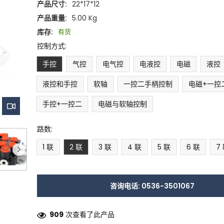
产品尺寸:
22*17*12
产品重量:
5.00 Kg
库存:
有货
控制方式:
手控
气控
电气控
电液控
电磁
液控
液控和手控
软轴
一控二手柄控制
电磁+一控
手控+一控二
电磁与软轴控制
路数:
1 联
2 联
3 联
4 联
5 联
6 联
7
咨询电话: 0536-3501067
909
次查看了此产品