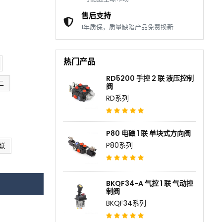
售后支持
1年质保，质量缺陷产品免费换新
热门产品
RD5200 手控 2 联 液压控制
二
阀
RD系列
P80 电磁 1 联 单块式方向阀
P80系列
 联
BKQF34-A 气控 1 联 气动控
制阀
BKQF34系列