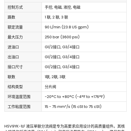
控制方式
手控, 电磁, 液控, 电磁
路数
1 联, 2 联, 3 联
额定流量
90 L/min (23.8 US gpm)
最大压力
250 bar (3600 psi)
进油口
G1/2接口, G3/4接口
出油口
G1/2接口, G3/4接口
接口尺寸
G1/2接口, G3/4接口
联数
1联, 2联, 3联
结构类型
分片阀
环境温度范围
-20°C to +80°C (-4°F to +176°F)
工作粘度范围
15 - 75 mm²/s (15 cSt to 75 cSt)
HSV9YK-1LF 液压单联分流阀是专为高要求应用设计的高质量组件。其核