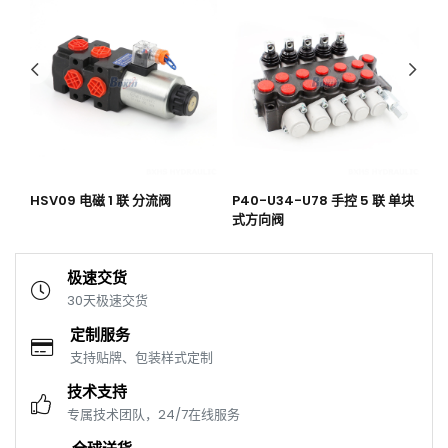
HSV09 电磁 1 联 分流阀
P40-U34-U78 手控 5 联 单块
P
式方向阀
联
极速交货
30天极速交货
定制服务
支持贴牌、包装样式定制
技术支持
专属技术团队，24/7在线服务