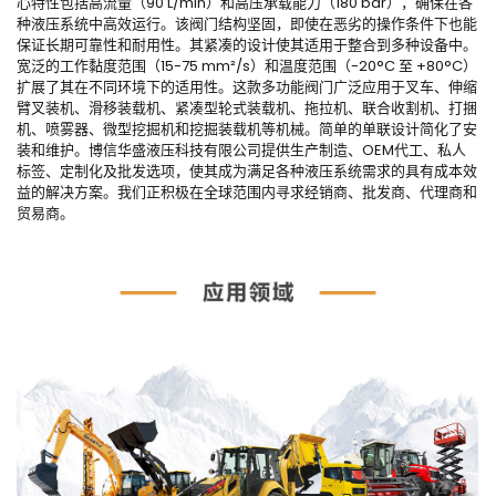
心特性包括高流量（90 L/min）和高压承载能力（180 bar），确保在各
种液压系统中高效运行。该阀门结构坚固，即使在恶劣的操作条件下也能
保证长期可靠性和耐用性。其紧凑的设计使其适用于整合到多种设备中。
宽泛的工作黏度范围（15-75 mm²/s）和温度范围（-20°C 至 +80°C）
扩展了其在不同环境下的适用性。这款多功能阀门广泛应用于叉车、伸缩
臂叉装机、滑移装载机、紧凑型轮式装载机、拖拉机、联合收割机、打捆
机、喷雾器、微型挖掘机和挖掘装载机等机械。简单的单联设计简化了安
装和维护。博信华盛液压科技有限公司提供生产制造、OEM代工、私人
标签、定制化及批发选项，使其成为满足各种液压系统需求的具有成本效
益的解决方案。我们正积极在全球范围内寻求经销商、批发商、代理商和
贸易商。