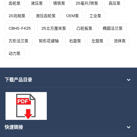
齿轮泵
液压泵
铸铁泵
25毫升/转泵
高压泵
20兆帕泵
液压齿轮泵
OEM泵
工业泵
CBHS-F425
25立方厘米泵
凸轮板泵
椭圆法兰泵
方形法兰泵
矩形花键轴
右旋泵
左旋泵
流体泵
动力泵
下载产品目录
快速链接