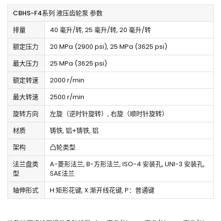
CBHS-F4系列 液压齿轮泵 参数
排量
40 毫升/转, 25 毫升/转, 20 毫升/转
额定压力
20 MPa (2900 psi), 25 MPa (3625 psi)
最大压力
25 MPa (3625 psi)
额定转速
2000 r/min
最大转速
2500 r/min
旋转方向
左旋（逆时针旋转）, 右旋（顺时针旋转）
材质
铸铁, 铝+铸铁, 铝
架构
凸轮类型
法兰盘类
A-菱形法兰, B-方形法兰, ISO-4 安装孔, UNI-3 安装孔,
型
SAE法兰
轴伸形式
H:矩形花键, X:渐开线花键, P：普通键